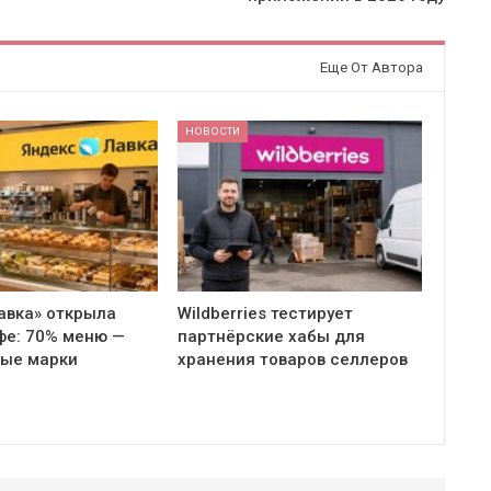
Еще От Автора
НОВОСТИ
авка» открыла
Wildberries тестирует
фе: 70% меню —
партнёрские хабы для
ные марки
хранения товаров селлеров