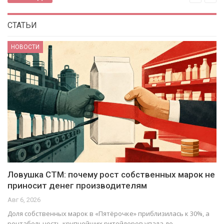
СТАТЬИ
НОВОСТИ
ост собственных марок не
«ВинЛаб» и Самокат зап
одителям
приложении сети
Авг 6, 2026
ёрочке» приблизилась к 30%, а
В мобильном приложении «ВинЛ
итейлеров упала до…
витрина Самоката: к напиткам 