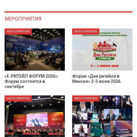
МЕРОПРИЯТИЯ
МЕРОПРИЯТИЯ
МЕРОПРИЯТИЯ
6»:
Форум «Дни ритейла в
Е-Ритейл Форум: экспе
Минске» 2-3 июня 2026
обсудят, нужны ли
торговым центрам…
МЕРОПРИЯТИЯ
МЕРОПРИЯТИЯ