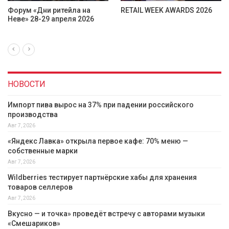
а
RETAIL WEEK AWARDS 2026
«Дни ритейла в Нижнем
26
Новгороде»: эксперты
обсудят точки…
НОВОСТИ
Импорт пива вырос на 37% при падении российского
производства
Авг 7, 2026
«Яндекс Лавка» открыла первое кафе: 70% меню —
собственные марки
Авг 7, 2026
Wildberries тестирует партнёрские хабы для хранения
товаров селлеров
Авг 7, 2026
Вкусно — и точка» проведёт встречу с авторами музыки
«Смешариков»